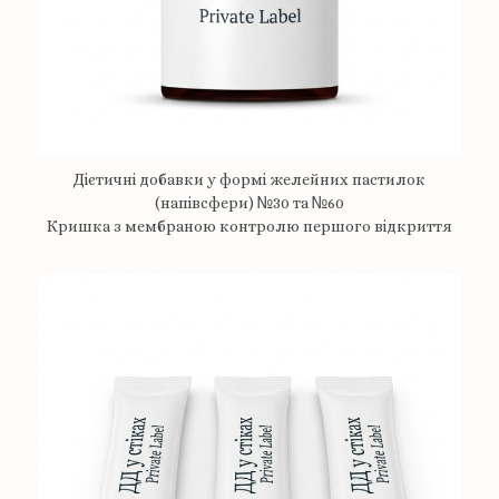
Дієтичні добавки у формі желейних пастилок
(напівсфери) №30 та №60
Кришка з мембраною контролю першого відкриття