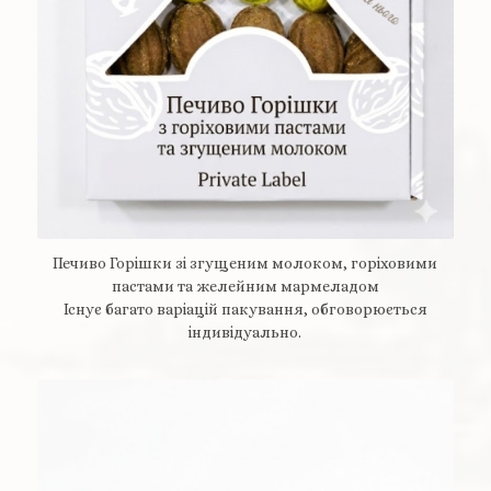
Печиво Горішки зі згущеним молоком, горіховими
пастами та желейним мармеладом
Існує багато варіацій пакування, обговорюється
індивідуально.