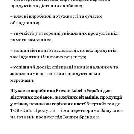
продуктів та дієтичних добавок;
– власні виробничі потужності та сучасне
обладнання;
– гнучкість у створенні унікальних продуктів під
вимоги замовника;
– можливість виготовлення як нових продуктів,
так і адаптації існуючих рецептур;
– успішний досвід співпраці з національними та
локальними аптечними і продуктовими
мережами.
Шукаєте виробника Private Label в Україні для
дієтичних добавок, желейних вітамінів, продукції
у стіках, печива чи горіхових паст?
Звертайтеся до
ТОВ «Київ-Продукт» — і ми перетворимо Вашу ідею
на готовий продукт під Вашим брендом.