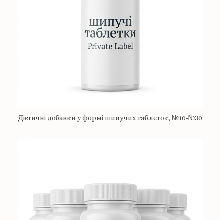
Дієтичні добавки у формі шипучих таблеток, №10-№30