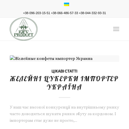
+38-096-203-15-51
+38-066-486-57-33
+38-044-332-93-31
ЦІКАВІ СТАТТІ
ЖЕЛЕЙНІ ЦУКЕРКИ ІМПОРТЕР
УКРАЇНА
У наш час високої конкуренції на внутрішньому ринку
часто доводиться шукати ринки збуту за кордоном. І
імпортерам стає дуже не просто,…