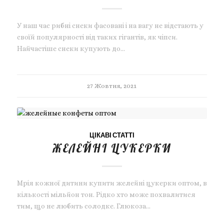
У наш час рибні снеки фасовані і на вагу не відстають у
своїй популярності від таких гігантів, як чіпси.
Найчастіше снеки купують до…
27 Жовтня, 2021
ЦІКАВІ СТАТТІ
ЖЕЛЕЙНІ ЦУКЕРКИ
Мрія кожної дитини купити желейні цукерки оптом, в
кількості мільйон тон. Рідко хто може похвалитися
тим, що не любить солодке. Глюкоза…