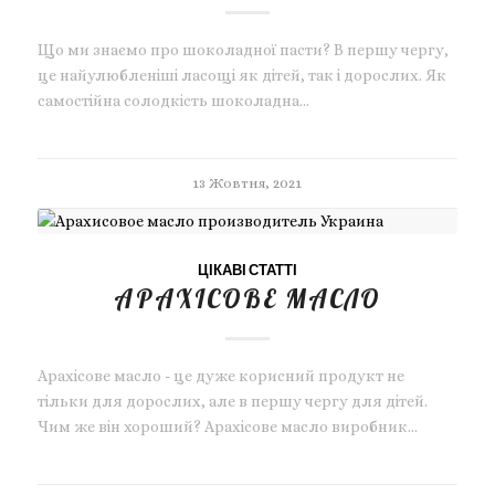
Що ми знаємо про шоколадної пасти? В першу чергу,
це найулюбленіші ласощі як дітей, так і дорослих. Як
самостійна солодкість шоколадна…
13 Жовтня, 2021
ЦІКАВІ СТАТТІ
АРАХІСОВЕ МАСЛО
Арахісове масло - це дуже корисний продукт не
тільки для дорослих, але в першу чергу для дітей.
Чим же він хороший? Арахісове масло виробник…