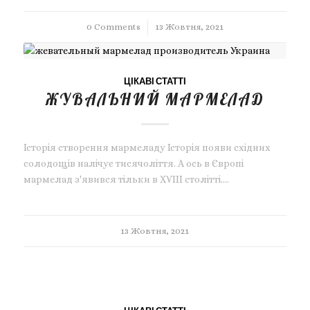
0 Comments
/
13 Жовтня, 2021
ЦІКАВІ СТАТТІ
ЖУВАЛЬНИЙ МАРМЕЛАД
Історія створення мармеладу Історія появи східних
солодощів налічує тисячоліття. А ось в Європі
мармелад з'явився тільки в XVIII столітті.…
13 Жовтня, 2021